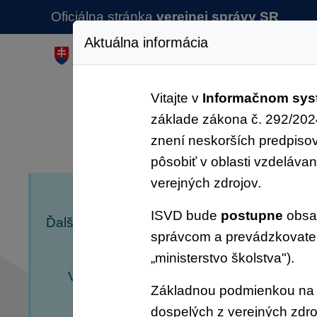
Oficiálna stránka
verejnej správy SR
Aktuálna informácia
Úvod
Aktuality
I
Vitajte v
Informačnom syst
základe zákona č. 292/2024
znení neskorších predpisov 
pôsobiť v oblasti vzdeláva
verejných zdrojov.
ISVD bude
postupne
obsah
Ďalšie
informačné semináre k práci so s
správcom a prevádzkovateľo
uskutočnia v dňoch 21.1.2025 (14:00 
„ministerstvo školstva").
V prípade záujmu prosíme o
prihláseni
Základnou podmienkou na t
pri
dospelých z verejných zdro