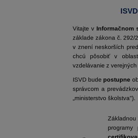
ISVD
Vitajte v
Informačnom s
základe zákona č. 292/2
v znení neskorších predp
chcú pôsobiť v oblast
vzdelávanie z verejných 
ISVD bude
postupne
ob
správcom a prevádzkova
„ministerstvo školstva").
Základnou 
programy 
certifikov