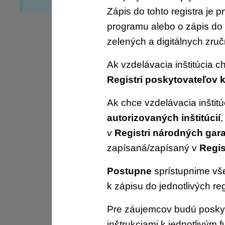
Zápis do tohto registra je
programu alebo o zápis do
zelených a digitálnych zruč
Ak vzdelávacia inštitúcia 
Registri poskytovateľov 
Ak chce vzdelávacia inštit
autorizovaných inštitúcií
v
Registri národných gar
zapísaná/zapísaný v
Regis
Postupne
sprístupnime vše
k zápisu do jednotlivých reg
Pre záujemcov budú posk
inštrukciami k jednotlivým