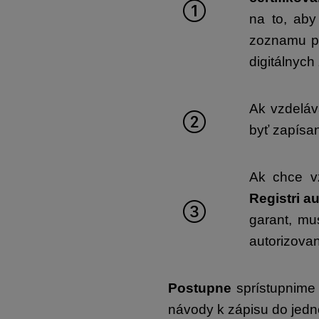
na to, aby
zoznamu po
digitálnych
Ak vzdeláv
byť zapísa
Ak chce vz
Registri a
garant, mu
autorizova
Postupne
sprístupnime 
návody k zápisu do jedno