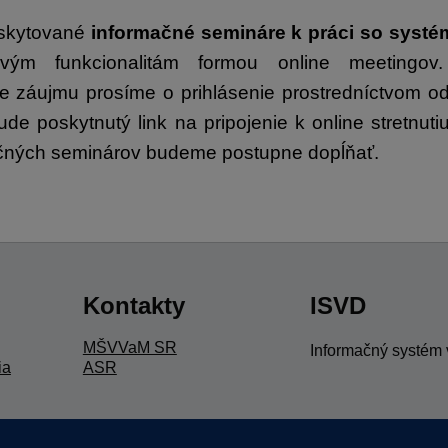
skytované
informačné semináre k práci so syst
tlivým funkcionalitám formou online meetingov
 záujmu prosíme o prihlásenie prostredníctvom 
e poskytnutý link na pripojenie k online stretnu
čných seminárov budeme postupne dopĺňať.
Kontakty
ISVD
MŠVVaM SR
Informačný systém 
ia
ASR