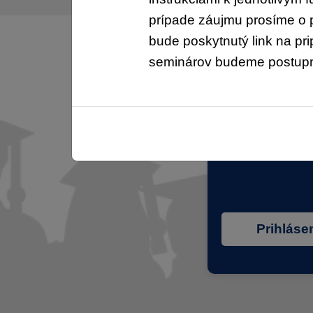
prípade záujmu prosíme o 
bude poskytnutý link na pr
seminárov budeme postupn
Certifik
Prihláse