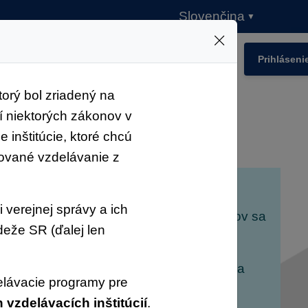
ie
Registre
Návody
Kontakty
Prihláseni
ktorý bol zriadený na
í niektorých zákonov v
 inštitúcie, ktoré chcú
tované vzdelávanie z
 verejnej správy a ich
vým funkcionalitám formou online meetingov sa
deže SR (ďalej len
ých seminárov budeme postupne dopĺňať.
základe čoho vám bude poskytnutý link na
elávacie programy pre
ams.
h vzdelávacích inštitúcií
.