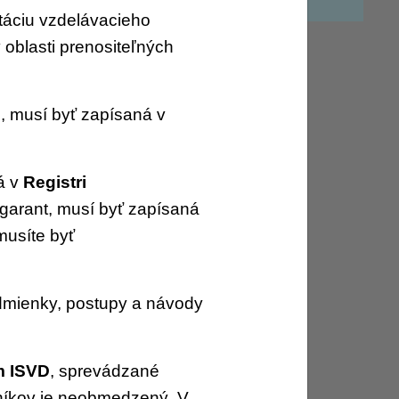
itáciu vzdelávacieho
oblasti prenositeľných
, musí byť zapísaná v
á v
Registri
 garant, musí byť zapísaná
musíte byť
podmienky, postupy a návody
m ISVD
, sprevádzané
tníkov je neobmedzený. V