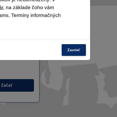
ár
, na základe čoho vám
Teams. Termíny informačných
adenstvo
Zavrieť
Začať