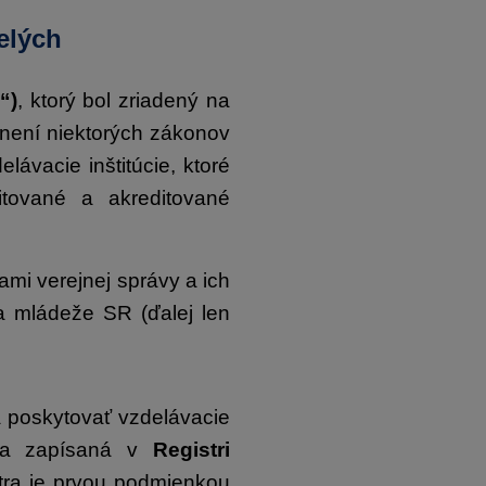
elých
“)
, ktorý bol zriadený na
lnení niektorých zákonov
lávacie inštitúcie, ktoré
itované a akreditované
mi verejnej správy a ich
a mládeže SR (ďalej len
a poskytovať vzdelávacie
ola zapísaná v
Registri
stra je prvou podmienkou