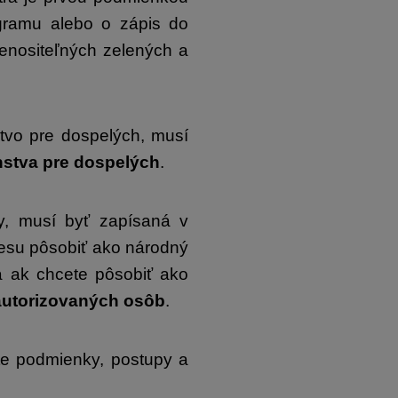
ogramu alebo o zápis do
enositeľných zelených a
stvo pre dospelých, musí
nstva pre dospelých
.
py, musí byť zapísaná v
cesu pôsobiť ako národný
 ak chcete pôsobiť ako
 autorizovaných osôb
.
ete podmienky, postupy a