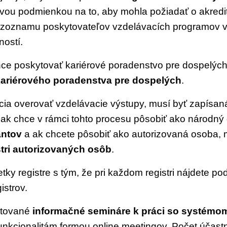
 prvou podmienkou na to, aby mohla požiadať o akred
 zoznamu poskytovateľov vzdelávacích programov v 
ností.
chce poskytovať kariérové poradenstvo pre dospelých
kariérového poradenstva pre dospelých
.
úcia overovať vzdelávacie výstupy, musí byť zapísan
ISVD
, ak chce v rámci tohto procesu pôsobiť ako národný
antov
a ak chcete pôsobiť ako autorizovaná osoba, 
Informačný systém vzdelávania dospelých
tri autorizovaných osôb
.
tky registre s tým, že pri každom registri nájdete 
istrov.
ytované
informačné semináre k práci so systémo
 funkcionalitám formou online meetingov. Počet účas