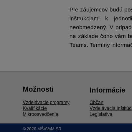
Pre záujemcov budú po
inštrukciami k jedno
neobmedzený. V prípade
na základe čoho vám bud
Teams. Termíny informa
Možnosti
Informácie
Vzdelávacie programy
Občan
Kvalifikácie
Vzdelávacia inštitúc
Mikroosvedčenia
Legislatíva
© 2026 MŠVVaM SR