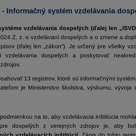
 - Informačný systém vzdelávania dosp
ystéme vzdelávania dospelých (ďalej len „ISVD
024 Z. z. o vzdelávaní dospelých a o zmene a dop
isov (ďalej len „zákon“). Je určený pre všetky vzde
i vzdelávania dospelých a poskytovať neakred
zdrojov.
sahovať 13 registrov, ktoré sú informačnými systéma
teľom je Ministerstvo školstva, výskumu, vývoja 
podmienkou na to, aby vzdelávacia inštitúcia mohl
pre dospelých z verejných zdrojov je, aby b
aných vzdelávacích inštitúcií
. Zápis do tohto regi