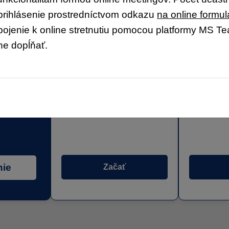
prihlásenie prostredníctvom odkazu
na online formul
ipojenie k online stretnutiu pomocou platformy MS 
e dopĺňať.
ácia
Autorizácia
Por
nie
Začať