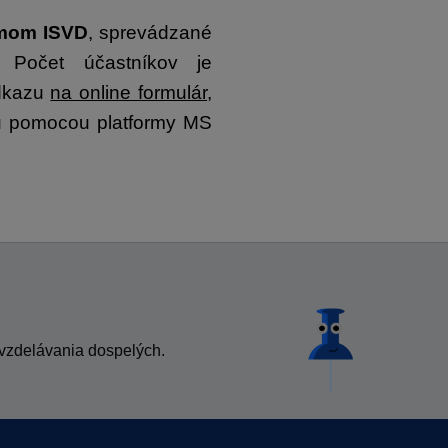
émom ISVD
, sprevádzané
. Počet účastníkov je
odkazu
na online formulár
,
tiu pomocou platformy MS
vzdelávania dospelých.