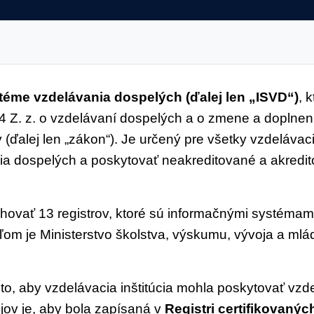
nštitúcia
Občan
Poradenstvo
Overovan
éme vzdelávania dospelých (ďalej len „ISVD“)
, 
 Z. z. o vzdelávaní dospelých a o zmene a doplnen
(ďalej len „zákon“). Je určený pre všetky vzdelávacie
nia dospelých a poskytovať neakreditované a akredi
Informačné semináre
ovať 13 registrov, ktoré sú informačnými systémami
ystémom ISVD
, sprevádzané inštrukciami k jednotli
m je Ministerstvo školstva, výskumu, vývoja a mlá
hod.) a 28.1.2025 (10:00 hod.). Termíny informačn
e prostredníctvom odkazu
na online formulár
, na 
o, aby vzdelávacia inštitúcia mohla poskytovať vzd
pojenie k online stretnutiu pomocou platformy MS Te
jov je, aby bola zapísaná v
Registri certifikovanýc