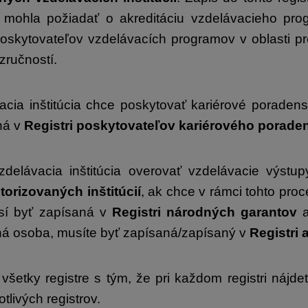
 mohla požiadať o akreditáciu vzdelávacieho pr
skytovateľov vzdelávacích programov v oblasti pr
 zručností.
acia inštitúcia chce poskytovať kariérové poraden
ná v
Registri poskytovateľov kariérového porade
delávacia inštitúcia overovať vzdelávacie výstu
utorizovaných inštitúcií
, ak chce v rámci tohto pro
sí byť zapísaná v
Registri národných garantov
a
ná osoba, musíte byť zapísaná/zapísaný v
Registri
všetky registre s tým, že pri každom registri nájd
tlivých registrov.